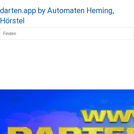
darten.app by Automaten Heming,
Hörstel
Finden